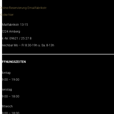
Online-Reservierung Emailfabrikstr:
Klicke hier
E-Mailfabrikstr. 13-15
92224 Amberg
Tel.-Nr. 09621 / 25 27 8
erreichbar Mo – Fr 8:30-19h u. Sa. 8-13h
ÖFFNUNGSZEITEN
Montag
09:00 – 19:00
Dienstag
09:00 – 18:00
Mittwoch
09:00 – 18:00