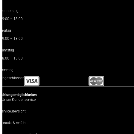
Donnerstag
09:00 – 18:00
Freitag
09:00 – 18:00
Samstag
08:00 – 13:00
Sonntag
Abgeschlossen
Zahlungsmöglichkeiten
OUnser Kundenservice
Serviceübersicht
Kontakt & Anfahrt