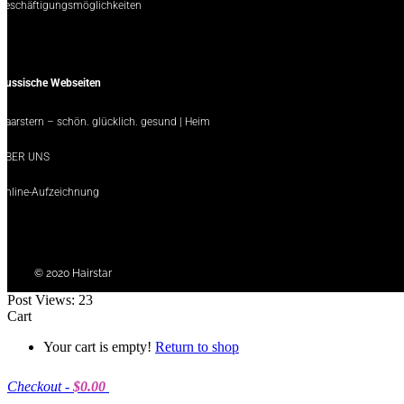
Beschäftigungsmöglichkeiten
Russische Webseiten
Haarstern – schön. glücklich. gesund | Heim
ÜBER UNS
Online-Aufzeichnung
© 2020 Hairstar
Post Views:
23
Cart
Your cart is empty!
Return to shop
Checkout
-
$0.00