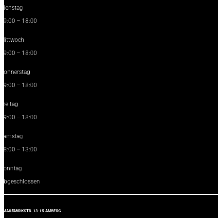
Dienstag
09:00 – 18:00
Mittwoch
09:00 – 18:00
Donnerstag
09:00 – 18:00
Freitag
09:00 – 18:00
Samstag
08:00 – 13:00
Sonntag
Abgeschlossen
E-MAILFABRIKSTR. 13-15 AMBERG